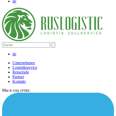
de
de
Unternehmen
Logistikservice
Reiseziele
Partner
Kontakt
Мы в соц сетях: