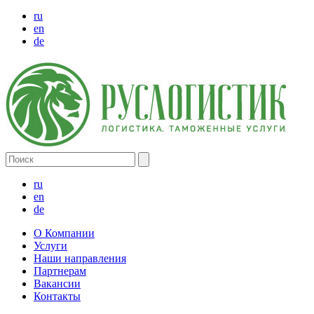
ru
en
de
ru
en
de
О Компании
Услуги
Наши направления
Партнерам
Вакансии
Контакты