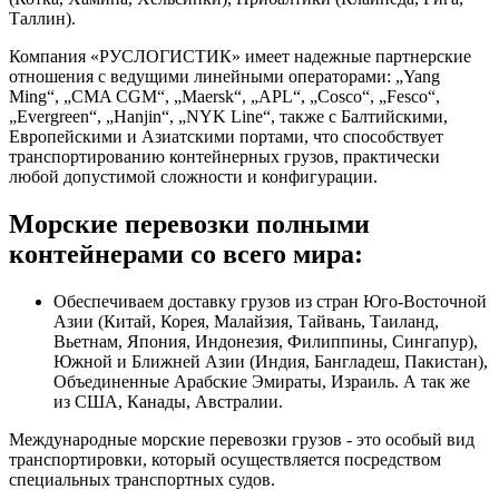
Таллин).
Компания «РУСЛОГИСТИК» имеет надежные партнерские
отношения с ведущими линейными операторами: „Yang
Ming“, „CMA CGM“, „Maersk“, „APL“, „Cosco“, „Fesco“,
„Evergreen“, „Hanjin“, „NYK Line“, также с Балтийскими,
Европейскими и Азиатскими портами, что способствует
транспортированию контейнерных грузов, практически
любой допустимой сложности и конфигурации.
Морские перевозки полными
контейнерами со всего мира:
Обеспечиваем доставку грузов из стран Юго-Восточной
Азии (Китай, Корея, Малайзия, Тайвань, Таиланд,
Вьетнам, Япония, Индонезия, Филиппины, Сингапур),
Южной и Ближней Азии (Индия, Бангладеш, Пакистан),
Объединенные Арабские Эмираты, Израиль. А так же
из США, Канады, Австралии.
Международные морские перевозки грузов - это особый вид
транспортировки, который осуществляется посредством
специальных транспортных судов.