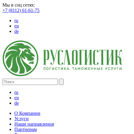
Мы в соц сетях:
+7 (8112) 61-61-75
ru
en
de
ru
en
de
О Компании
Услуги
Наши направления
Партнерам