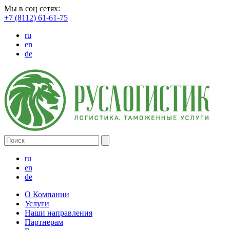
Мы в соц сетях:
+7 (8112) 61-61-75
ru
en
de
ru
en
de
О Компании
Услуги
Наши направления
Партнерам