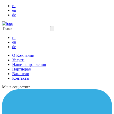
ru
en
de
ru
en
de
О Компании
Услуги
Наши направления
Партнерам
Вакансии
Контакты
Мы в соц сетях: