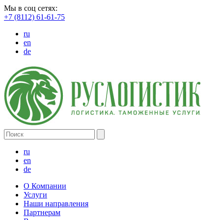
Мы в соц сетях:
+7 (8112) 61-61-75
ru
en
de
ru
en
de
О Компании
Услуги
Наши направления
Партнерам