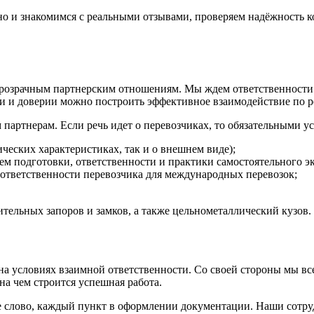
но и знакомимся с реальными отзывами, проверяем надёжность 
розрачным партнерским отношениям. Мы ждем ответственности и
ти и доверии можно построить эффективное взаимодействие по 
 партнерам. Если речь идет о перевозчиках, то обязательными 
ических характеристиках, так и о внешнем виде);
м подготовки, ответственности и практики самостоятельного э
 ответственности перевозчика для международных перевозок;
тельных запоров и замков, а также цельнометалличес
кий кузов.
а условиях взаимной ответственности. Со своей стороны мы все
а чем строится успешная работа.
е слово, каждый пункт в оформлении документации. Наши сотру