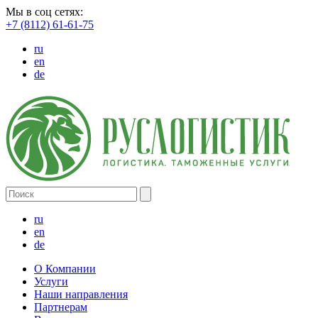
Мы в соц сетях:
+7 (8112) 61-61-75
ru
en
de
ru
en
de
О Компании
Услуги
Наши направления
Партнерам